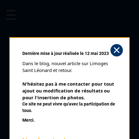
CYCLISME EN LIMOUSIN
Archives cyclistes du Limousin depuis le début du 20ème
siècle.
MAINSAT (17/08/2003)
Dernière mise à jour réalisée le 12 mai 2023
Club organisateur :
CC Mainsat Expert
Dans le blog, nouvel article sur Limoges 
Distance :
80 km
Saint Léonard et retour.
Catégorie :
E3 SN SR
N'hésitez pas à me contacter pour tout 
Date :
17/08/2003
ajout ou modification de résultats ou 
Commentaire :
pour l'insertion de photos.
Ce site ne peut vivre qu'avec la participation de
Mainsat 20 tours de 4 km par La Croix Verte La Faye La
tous.
Chirade
Merci.
Nombre de partants :
26 partants
Classement :