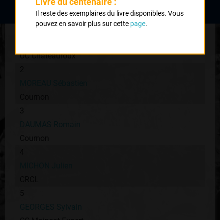
Livre du centenaire :
Il reste des exemplaires du livre disponibles. Vous
pouvez en savoir plus sur cette
page
.
1
FOURNIER Sébastien
UC Chateauroux
2
MOREAU Sébastien
Cournon
3
DAUMAS Romain
Cournon
4
MICHON Julien
CRCL
5
GEORGES Sylvain