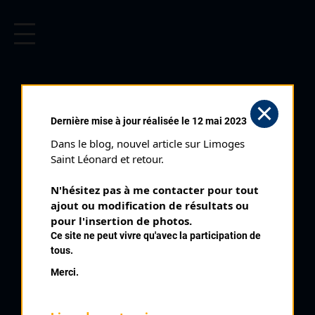
CYCLISME EN LIMOUSIN
Archives cyclistes du Limousin depuis le début du 20ème
siècle.
CHATEAUNEUF LA
Dernière mise à jour réalisée le 12 mai 2023
FORÊT (30/08/2003)
Dans le blog, nouvel article sur Limoges 
Club organisateur :
Saint Denis Union Sport
Saint Léonard et retour.
Distance :
63 km
N'hésitez pas à me contacter pour tout 
Catégorie :
SR SD
ajout ou modification de résultats ou 
Date :
30/08/2003
pour l'insertion de photos.
Ce site ne peut vivre qu'avec la participation de
Commentaire :
tous.
Chateauneuf La Forêt 35 tours de 1,8 km Av Tarrade Av
Merci.
Cruveilher Rte de La Forêt Av d'Arsonval
Nombre de partants :
21 partants