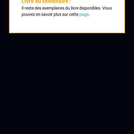
Livre du centenaire :
Classement :
Il reste des exemplaires du livre disponibles. Vous
pouvez en savoir plus sur cette
page
.
1
PREVOST Pierre
SLC Chateauneuf
2
MAREUIL Patrick
Parisis
3
MATHIEU Fabrice
UVL
4
FURELAUD Julien
CRCL
5