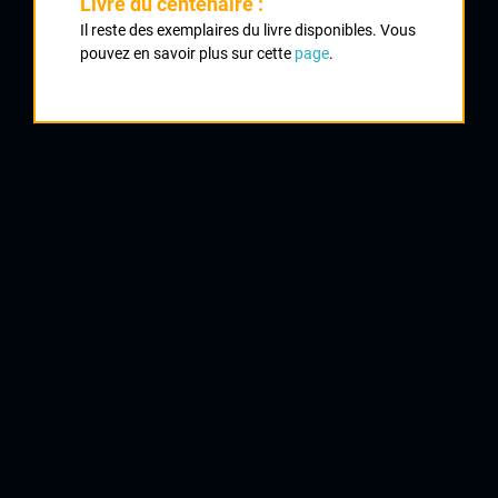
Livre du centenaire :
Classement :
Il reste des exemplaires du livre disponibles. Vous
pouvez en savoir plus sur cette
page
.
1
DELUCHE Christophe
UVL
2
CHAREIX Fabien
UC Condat
3
BRACHET Nicolas
CRCL
4
CHICAUD Christophe
VC La Souterraine
5
DARRIN Sébastien