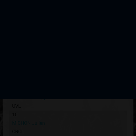
CRCL
6
BOYER Julien
UVL
6
BUFFIERE Julien
CRCL
7
PREVOST Pierre
SLC Chateauneuf
9
ROUSSY Philippe
UVL
10
MICHON Julien
CRCL