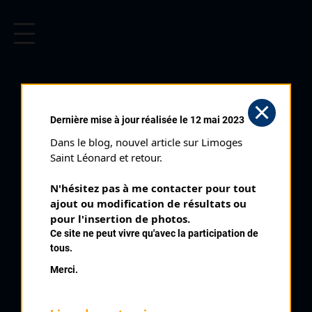
CYCLISME EN LIMOUSIN
Archives cyclistes du Limousin depuis le début du 20ème
siècle.
CYCLO CROSS DE CONDAT SUR
Dernière mise à jour réalisée le 12 mai 2023
VIENNE (28/12/2003)
Dans le blog, nouvel article sur Limoges 
Club organisateur :
UC Condat
Saint Léonard et retour.
Distance :
50'
N'hésitez pas à me contacter pour tout 
Catégorie :
Seniors Espoirs
ajout ou modification de résultats ou 
Date :
28/12/2003
pour l'insertion de photos.
Ce site ne peut vivre qu'avec la participation de
Commentaire :
tous.
Cyclo Cross de Condat sur Vienne
Merci.
Nombre de partants :
16 partants