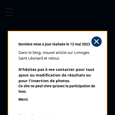
CYCLISME EN LIMOUSIN
Archives cyclistes du Limousin depuis le début du 20ème
siècle.
ROUTE LIMOUSINE 2 ÈME
Dernière mise à jour réalisée le 12 mai 2023
ÉTAPE (29/05/2003)
Dans le blog, nouvel article sur Limoges 
Club organisateur :
UC Felletin
Saint Léonard et retour.
Distance :
104 km
N'hésitez pas à me contacter pour tout 
Catégorie :
SN SR SD
ajout ou modification de résultats ou 
Date :
29/05/2003
pour l'insertion de photos.
Ce site ne peut vivre qu'avec la participation de
Commentaire :
tous.
Route Limousine Le Monteil au Vicomte Etape en Ligne 8 tours
Merci.
de 13 km
Classe :
Régionale