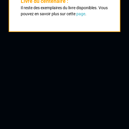
Livre du centenaire :
1
Il reste des exemplaires du livre disponibles. Vous
pouvez en savoir plus sur cette
page
.
VASSEUR Cédric
Cofidis
2
RINERO Christophe
Oktos St Quentin
3
VERBRUGGHE Rik
Lot
4
HALGAND Patrice
Jean Delatour
5
AGNOLUTTO Christophe
AG2R
6