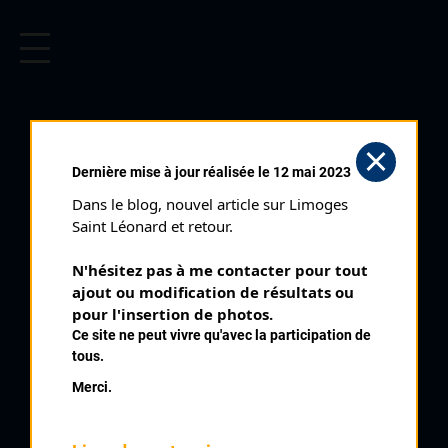
CYCLISME EN LIMOUSIN
Archives cyclistes du Limousin depuis le début du 20ème
siècle.
PARIS CORRÈZE (28/09/2003)
Dernière mise à jour réalisée le 12 mai 2023
Distance :
592 km
Dans le blog, nouvel article sur Limoges 
Catégorie :
Pros
Saint Léonard et retour.
Date :
28/09/2003
N'hésitez pas à me contacter pour tout 
Commentaire :
ajout ou modification de résultats ou 
Paris Corrèze 3 étapes Ormes St Amand Montrond ?
pour l'insertion de photos.
Montluçon Besse ? Besse Ussel
Ce site ne peut vivre qu'avec la participation de
tous.
Classe :
Internationale
Merci.
Classement :