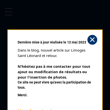
CYCLISME EN LIMOUSIN
Archives cyclistes du Limousin depuis le début du 20ème
siècle.
MONTEIL AU
Dernière mise à jour réalisée le 12 mai 2023
VICOMTE (06/07/2002)
Dans le blog, nouvel article sur Limoges 
Club organisateur :
UC Felletin
Saint Léonard et retour.
Distance :
84 km
N'hésitez pas à me contacter pour tout 
Catégorie :
SR SD
ajout ou modification de résultats ou 
Date :
06/07/2002
pour l'insertion de photos.
Ce site ne peut vivre qu'avec la participation de
Commentaire :
tous.
Monteil Au Vicomte 20 tours de 4,2 km par Rte de Maison
Merci.
Rouge
Nombre de partants :
19 partants