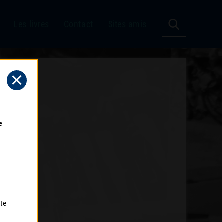
Les livres
Contact
Sites amis
 
tte