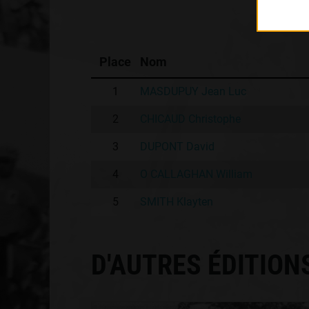
Place
Nom
1
MASDUPUY Jean Luc
2
CHICAUD Christophe
3
DUPONT David
4
O CALLAGHAN William
5
SMITH Klayten
D'AUTRES ÉDITION