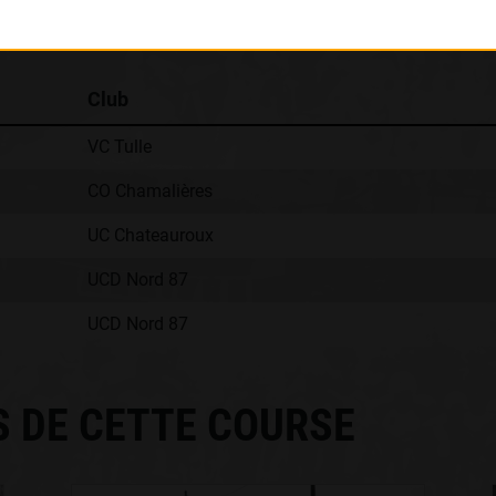
Classement :
Club
VC Tulle
CO Chamalières
UC Chateauroux
UCD Nord 87
UCD Nord 87
S DE CETTE COURSE