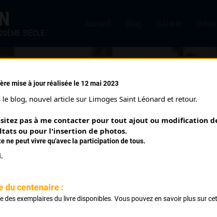
IN
Accueil
Blog
Galerie
Infos
20ÈME SIÈCLE.
ère mise à jour réalisée le 12 mai 2023
UTE VIENNE (28/04/2002)
le blog, nouvel article sur Limoges Saint Léonard et retour.
sitez pas à me contacter pour tout ajout ou modification de
ltats ou pour l'insertion de photos.
te ne peut vivre qu'avec la participation de tous.
.
e du centenaire :
ste des exemplaires du livre disponibles. Vous pouvez en savoir plus sur ce
ournazac ? Eymoutiers Classement aux points
.