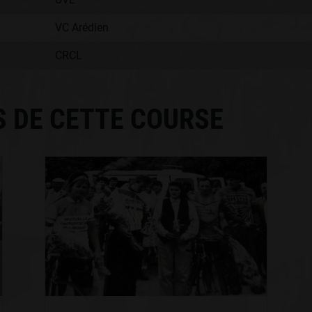
VC Arédien
CRCL
S DE CETTE COURSE