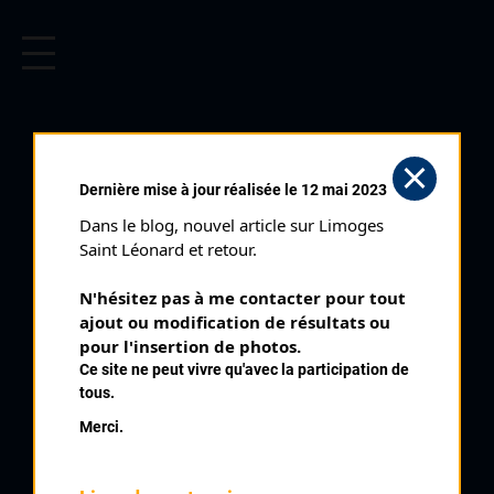
CYCLISME EN LIMOUSIN
Archives cyclistes du Limousin depuis le début du 20ème
siècle.
SAINT MARTIN
Dernière mise à jour réalisée le 12 mai 2023
TERRESSUS (05/05/2002)
Dans le blog, nouvel article sur Limoges 
Club organisateur :
AC Limoges Bussière Poitevine
Saint Léonard et retour.
Distance :
63,7 km
N'hésitez pas à me contacter pour tout 
Catégorie :
SD
ajout ou modification de résultats ou 
Date :
05/05/2002
pour l'insertion de photos.
Ce site ne peut vivre qu'avec la participation de
Commentaire :
tous.
Saint Martin Terressus 7 tours de 9,1 km
Merci.
Nombre de partants :
24 partants