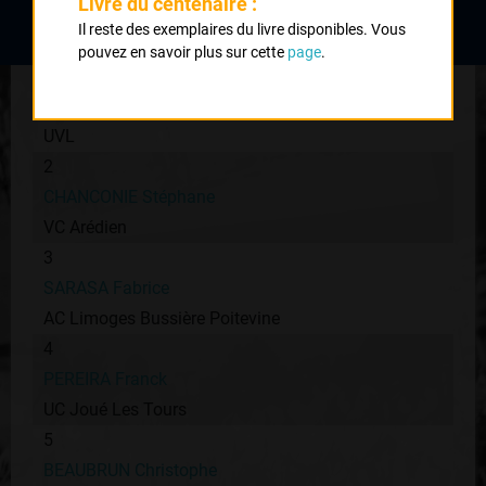
Livre du centenaire :
Classement :
Il reste des exemplaires du livre disponibles. Vous
pouvez en savoir plus sur cette
page
.
1
LAVAURE Vincent
UVL
2
CHANCONIE Stéphane
VC Arédien
3
SARASA Fabrice
AC Limoges Bussière Poitevine
4
PEREIRA Franck
UC Joué Les Tours
5
BEAUBRUN Christophe