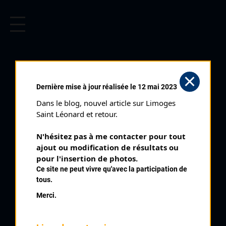
CYCLISME EN LIMOUSIN
Archives cyclistes du Limousin depuis le début du 20ème
siècle.
CHAMPIONNAT DE FRANCE DE
Dernière mise à jour réalisée le 12 mai 2023
L'AVENIR DAMES
Dans le blog, nouvel article sur Limoges 
JUNIORS (24/08/2002)
Saint Léonard et retour.
Distance :
41,1 km
N'hésitez pas à me contacter pour tout 
Catégorie :
Dames Juniors
ajout ou modification de résultats ou 
Date :
24/08/2002
pour l'insertion de photos.
Ce site ne peut vivre qu'avec la participation de
Commentaire :
tous.
Championnat de France de l'Avenir Dames Juniors Ussel
Merci.
Classement :