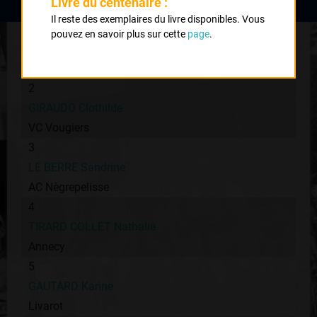
Livre du centenaire :
Il reste des exemplaires du livre disponibles. Vous
1
pouvez en savoir plus sur cette
page
.
FOURNIAL Vicky
CA Mantes La Ville
2
GIRAUDO Clothilde
VC Vougiers
3
LE BERRE Sandrine
AC Nègrepelisse
4
TIRARD COLLET Nathalie
Annecy
5
GAUTARD Karine
Livarot