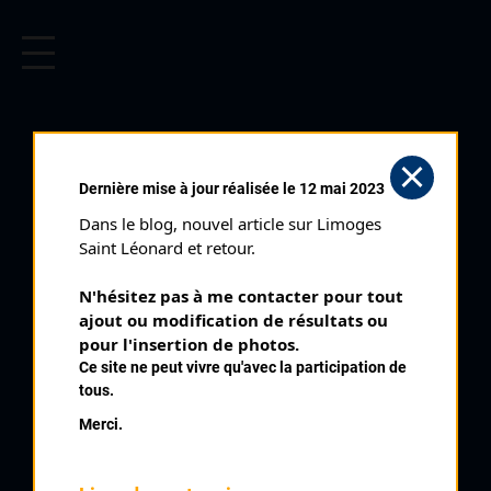
CYCLISME EN LIMOUSIN
Archives cyclistes du Limousin depuis le début du 20ème
siècle.
CRITÉRIUM DES 2
Dernière mise à jour réalisée le 12 mai 2023
VALLÉES (14/04/2002)
Dans le blog, nouvel article sur Limoges 
Club organisateur :
UA La Rochefoucauld
Saint Léonard et retour.
Distance :
259,4 km
N'hésitez pas à me contacter pour tout 
Catégorie :
E3 SN SR
ajout ou modification de résultats ou 
Date :
14/04/2002
pour l'insertion de photos.
Ce site ne peut vivre qu'avec la participation de
Commentaire :
tous.
Critérium des 2 Vallées 2 étapes Mornac ? Terrebourg
Merci.
Nombre de partants :
108 partants