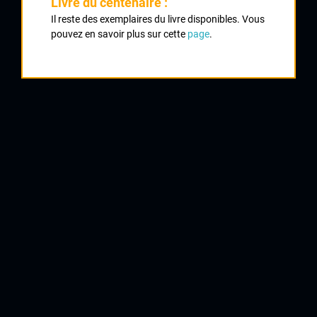
Livre du centenaire :
Classement :
Il reste des exemplaires du livre disponibles. Vous
pouvez en savoir plus sur cette
page
.
1
O CALLAGHAN William
UCD Nord 87
2
DUCLOS LASSALLE Hervé
Oloron
3
BELGY Julien
PSF Niort
4
BRACHET Nicolas
CRCL
5
SUBILEAU Philippe