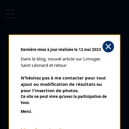
CYCLISME EN LIMOUSIN
Archives cyclistes du Limousin depuis le début du 20ème
siècle.
CRITÉRIUM DES 2
Dernière mise à jour réalisée le 12 mai 2023
VALLÉES (16/04/2001)
Dans le blog, nouvel article sur Limoges 
Club organisateur :
UA La Rochefoucauld
Saint Léonard et retour.
Distance :
241 km
N'hésitez pas à me contacter pour tout 
Catégorie :
SN SR
ajout ou modification de résultats ou 
Date :
16/04/2001
pour l'insertion de photos.
Ce site ne peut vivre qu'avec la participation de
Commentaire :
tous.
Critérium des 2 Vallées 2 étapes Saint Claud Terrebourg
Merci.
Nombre de partants :
105 partants
Temps du vainqueur :
6h 3'