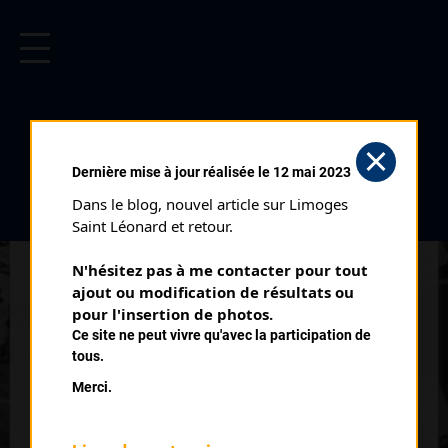
CYCLISME EN LIMOUSIN
Archives cyclistes du Limousin depuis le début du 20ème
siècle.
VICQ SUR BREUILH
Dernière mise à jour réalisée le 12 mai 2023
CLASSEMENT
Dans le blog, nouvel article sur Limoges 
JUNIORS (14/05/1978)
Saint Léonard et retour.
Club organisateur :
CRCL
N'hésitez pas à me contacter pour tout 
Distance :
100 kms
ajout ou modification de résultats ou 
Catégorie :
pour l'insertion de photos.
BC Juniors
Ce site ne peut vivre qu'avec la participation de
Date :
14/05/1978
tous.
Commentaire :
Merci.
Vicq sur Breuilh 25 tours de 4 kms
Nombre de partants :
63 partants