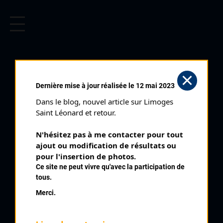
CYCLISME EN LIMOUSIN
Archives cyclistes du Limousin depuis le début du 20ème
siècle.
TOUR FÉMININ DE LA HAUTE
Dernière mise à jour réalisée le 12 mai 2023
VIENNE 4 ÈME
Dans le blog, nouvel article sur Limoges 
ÉTAPE (29/07/2001)
Saint Léonard et retour.
Club organisateur :
Ambazac SC
N'hésitez pas à me contacter pour tout 
Distance :
87 km
ajout ou modification de résultats ou 
Catégorie :
pour l'insertion de photos.
Féminines
Ce site ne peut vivre qu'avec la participation de
Date :
29/07/2001
tous.
Commentaire :
Merci.
Tour Féminin de la Haute Vienne 4 ème étape Saillat sur Vienne
par Chaillac St Junien St Brice St Victurnien Ste Marie de Vaux
St Yrieix Sous Aixe St Priest Sous Aixe Cognac La Forêt