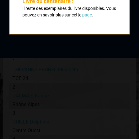
Livre du centenaire :
Rochechouart puis 4 tours à Saillat de 5,6 km
Il reste des exemplaires du livre disponibles. Vous
pouvez en savoir plus sur cette
page
.
Nombre de partants :
61 partantes
Temps du vainqueur :
2h 34'
Classement :
1
CHEVANNE BRUNEL Elisabeth
TCF 24
2
DALMAIS Karine
Rhône Alpes
3
GUILLE Delphine
Centre Ouest