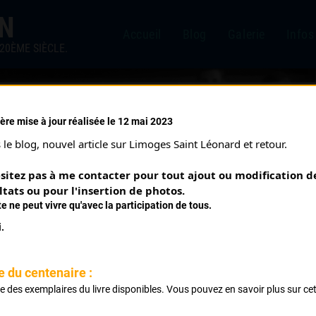
IN
Accueil
Blog
Galerie
Infos
20ÈME SIÈCLE.
ère mise à jour réalisée le 12 mai 2023
LA HAUTE VIENNE 2 ÈME ÉT
le blog, nouvel article sur Limoges Saint Léonard et retour.
sitez pas à me contacter pour tout ajout ou modification de
ltats ou pour l'insertion de photos.
te ne peut vivre qu'avec la participation de tous.
.
e du centenaire :
ste des exemplaires du livre disponibles. Vous pouvez en savoir plus sur ce
ape La Jonchère par St Laurent Les Eglises Ambazac St Syl
.
llanges La Jonchère puis 4 tours par Les Grands Marmiers