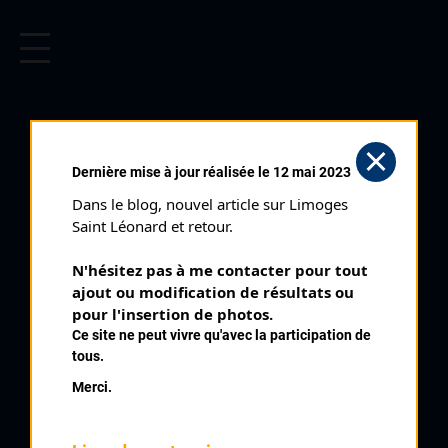
CYCLISME EN LIMOUSIN
Archives cyclistes du Limousin depuis le début du 20ème
siècle.
GUÉRET PRIX DE LA
Dernière mise à jour réalisée le 12 mai 2023
TRINITÉ (13/06/2001)
Dans le blog, nouvel article sur Limoges 
Club organisateur :
AC Creusoise
Saint Léonard et retour.
Distance :
100,8 km
N'hésitez pas à me contacter pour tout 
Catégorie :
SN SR
ajout ou modification de résultats ou 
Date :
13/06/2001
pour l'insertion de photos.
Ce site ne peut vivre qu'avec la participation de
Commentaire :
tous.
Guéret 83 ème Prix de la Trinité 42 tours
Merci.
Nombre de partants :
61 partants