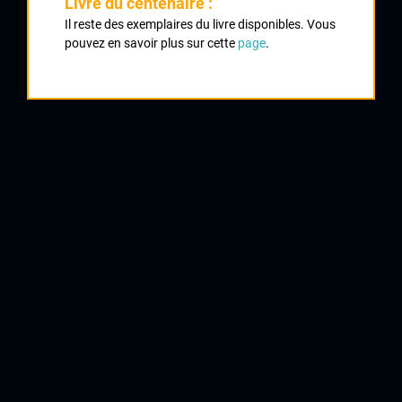
Livre du centenaire :
Classement :
Il reste des exemplaires du livre disponibles. Vous
pouvez en savoir plus sur cette
page
.
1
ZECH Gilles
Bressuire AC
2
MAZET Julien
23 La Creuse
3
DELPECH Jean Luc
CC Marmande
4
GRU Thierry
VC Pont Audemérien
5
MAGIMEL Christian