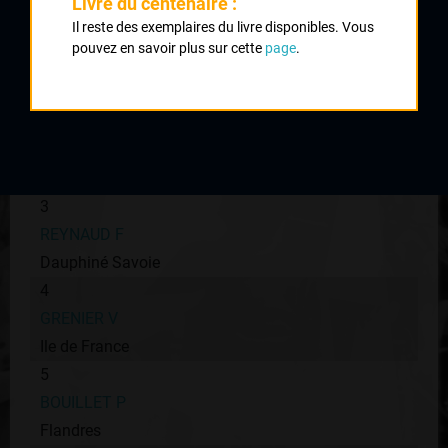
Livre du centenaire :
Il reste des exemplaires du livre disponibles. Vous
1
pouvez en savoir plus sur cette
page
.
SARRAZIN Olivier
Provence
2
CID Clément
UC Condat
3
REYNAUD F
Dauphiné Savoie
4
GRENIER V
Ile de France
5
BOUILLET P
Flandres