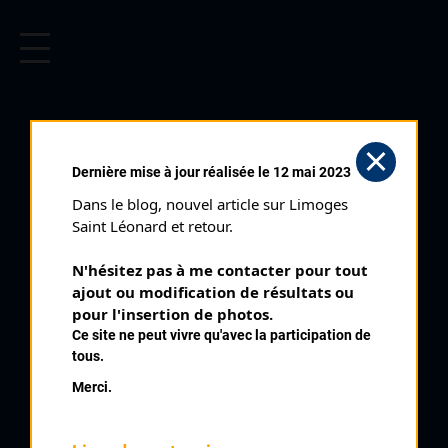
CYCLISME EN LIMOUSIN
Archives cyclistes du Limousin depuis le début du 20ème
siècle.
CYCLO CROSS DE LIMOGES
Dernière mise à jour réalisée le 12 mai 2023
UZURAT CADETS (28/10/2001)
Dans le blog, nouvel article sur Limoges 
Distance :
30'
Saint Léonard et retour.
Catégorie :
Cadets
N'hésitez pas à me contacter pour tout 
Date :
28/10/2001
ajout ou modification de résultats ou 
Commentaire :
pour l'insertion de photos.
Ce site ne peut vivre qu'avec la participation de
Cyclo Cross d'Uzurat Manche Nationale
tous.
Nombre de partants :
87 classés
Merci.
Classement :