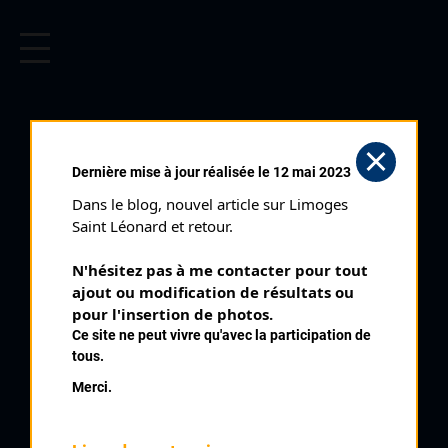
CYCLISME EN LIMOUSIN
Archives cyclistes du Limousin depuis le début du 20ème
siècle.
SAINT QUENTIN LA
Dernière mise à jour réalisée le 12 mai 2023
CHABANNE (14/08/2001)
Dans le blog, nouvel article sur Limoges 
Club organisateur :
UC Felletin
Saint Léonard et retour.
Distance :
77 km
N'hésitez pas à me contacter pour tout 
Catégorie :
SN SR
ajout ou modification de résultats ou 
Date :
14/08/2001
pour l'insertion de photos.
Ce site ne peut vivre qu'avec la participation de
Commentaire :
tous.
Saint Quentin La Chabanne 55 tours de 1,4 km
Merci.
Nombre de partants :
20 partants