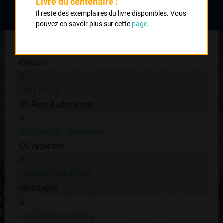
Livre du centenaire :
Classement :
Il reste des exemplaires du livre disponibles. Vous
pouvez en savoir plus sur cette
page
.
1
GERBAUD Laurent
Orléans
2
GRU Thierry
VC Pont Audemérien
3
BALLEREAU Jean Marie
CC Argenton
4
THOMAS Sébastien
Montluçon
5
CHICAUD Christophe