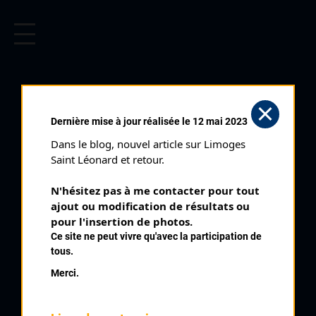
CYCLISME EN LIMOUSIN
Archives cyclistes du Limousin depuis le début du 20ème
siècle.
ROUTE
Dernière mise à jour réalisée le 12 mai 2023
LIMOUSINE (24/05/2001)
Dans le blog, nouvel article sur Limoges 
Club organisateur :
UVL
Saint Léonard et retour.
Distance :
116,5 km
N'hésitez pas à me contacter pour tout 
Catégorie :
SN SR SD
ajout ou modification de résultats ou 
Date :
24/05/2001
pour l'insertion de photos.
Ce site ne peut vivre qu'avec la participation de
Commentaire :
tous.
Route Limousine Chaptelat 2 étapes Contre la Montre par
Merci.
équipe 21,1 km En Ligne Chaptelat 9 tours 95,4 km
Classe :
Régionale