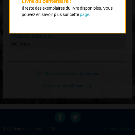
Livre du centenaire :
3
Il reste des exemplaires du livre disponibles. Vous
DARTIGEAS Guillaume
pouvez en savoir plus sur cette
page
.
UC Brive
4
PENAUD Sébastien
UC Brive
Retour au palmares du coureur
Voir les autres éditions
© Cyclisme en Limousin - 2026
Mentions légales