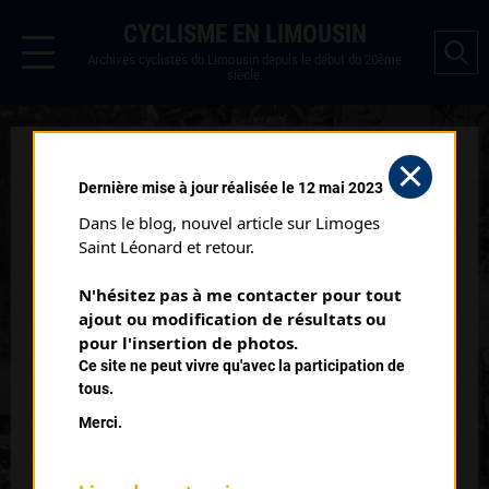
CYCLISME EN LIMOUSIN
Archives cyclistes du Limousin depuis le début du 20ème
siècle.
SAINT MICHEL
Dernière mise à jour réalisée le 12 mai 2023
LOUBÉJOU (16/04/2000)
Dans le blog, nouvel article sur Limoges 
Club organisateur :
EV Bretenoux
Saint Léonard et retour.
Catégorie :
SR SD
N'hésitez pas à me contacter pour tout 
Date :
16/04/2000
ajout ou modification de résultats ou 
Commentaire :
pour l'insertion de photos.
Ce site ne peut vivre qu'avec la participation de
Saint Michel Loubéjou
tous.
Merci.
Classement :