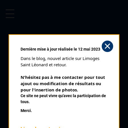
CYCLISME EN LIMOUSIN
Archives cyclistes du Limousin depuis le début du 20ème
siècle.
LIMOGES NOCTURNE DU
Dernière mise à jour réalisée le 12 mai 2023
CENTRE VILLE (30/06/2000)
Dans le blog, nouvel article sur Limoges 
Club organisateur :
CRCL
Saint Léonard et retour.
Distance :
90 km
N'hésitez pas à me contacter pour tout 
Catégorie :
SN SR
ajout ou modification de résultats ou 
Date :
30/06/2000
pour l'insertion de photos.
Ce site ne peut vivre qu'avec la participation de
Commentaire :
tous.
Limoges 19 ème Nocturne du Centre Ville Av de Beaubreuil ZI
Merci.
Nord Limoges 45 tours de 2 km
Classe :
Nationale