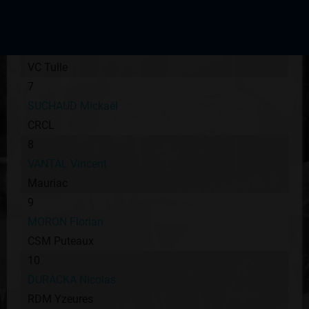
UVL
6
ROUX Lionel
VC Tulle
7
SUCHAUD Mickaël
CRCL
8
VANTAL Vincent
Mauriac
9
MORON Florian
CSM Puteaux
10
DURACKA Nicolas
RDM Yzeures