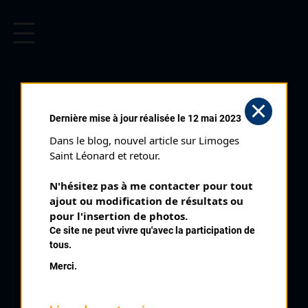
CYCLISME EN LIMOUSIN
Archives cyclistes du Limousin depuis le début du 20ème
siècle.
BEAUMONT DU LAC
Dernière mise à jour réalisée le 12 mai 2023
CADETS (09/07/2000)
Dans le blog, nouvel article sur Limoges 
Club organisateur :
Saint Denis Union Sport
Saint Léonard et retour.
Distance :
49,2 km
N'hésitez pas à me contacter pour tout 
Catégorie :
Cadets
ajout ou modification de résultats ou 
Date :
09/07/2000
pour l'insertion de photos.
Ce site ne peut vivre qu'avec la participation de
Commentaire :
tous.
Beaumont du Lac Cadets 6 tours de 8,2 km
Merci.
Nombre de partants :
42 partants