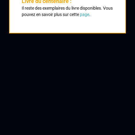
Livre du centenaire :
Classement :
Il reste des exemplaires du livre disponibles. Vous
pouvez en savoir plus sur cette
page
.
1
DUGARCEIN Guillaume
CO Couronnais
2
MALLET Mickaël
Vallée de la Sumène
3
LAUDY Julien
UC Condat
4
BARRIER Vincent
UC Brive
5
BOYER Julien