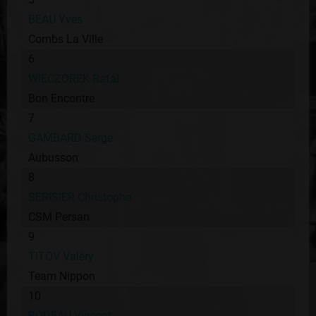
BEAU Yves
Combs La Ville
6
WIECZOREK Rafal
Bon Encontre
7
GAMBARD Serge
Aubusson
8
SERISIER Christophe
CSM Persan
9
TITOV Valéry
Team Nippon
10
BODEAU Vincent