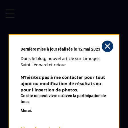
CYCLISME EN LIMOUSIN
Archives cyclistes du Limousin depuis le début du 20ème
siècle.
NOCTURNE
Dernière mise à jour réalisée le 12 mai 2023
D'AUBUSSON (21/07/2000)
Dans le blog, nouvel article sur Limoges 
Club organisateur :
VC Aubusson
Saint Léonard et retour.
Distance :
75 km
N'hésitez pas à me contacter pour tout 
Catégorie :
SN SR
ajout ou modification de résultats ou 
Date :
21/07/2000
pour l'insertion de photos.
Ce site ne peut vivre qu'avec la participation de
Commentaire :
tous.
16 ème Nocturne d'Aubusson 40 tours par Av des Lissiers Pont
Merci.
de Juillet Rue J Jaurès Rue cHateaufavier Rue des Déportés
Pont Neuf
Nombre de partants :
29 partants