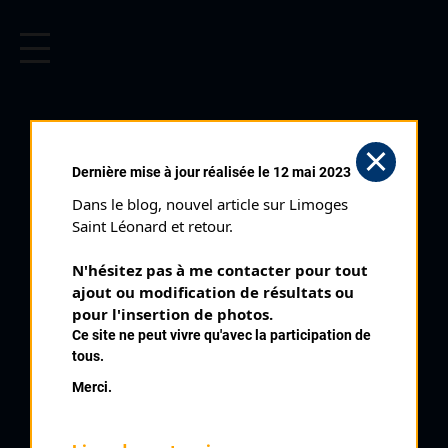
CYCLISME EN LIMOUSIN
Archives cyclistes du Limousin depuis le début du 20ème
siècle.
VIMBELLE TULLE (01/10/2000)
Dernière mise à jour réalisée le 12 mai 2023
Club organisateur :
VC Tulle
Dans le blog, nouvel article sur Limoges 
Distance :
10 km
Saint Léonard et retour.
Catégorie :
Toutes
N'hésitez pas à me contacter pour tout 
Date :
01/10/2000
ajout ou modification de résultats ou 
Commentaire :
pour l'insertion de photos.
Ce site ne peut vivre qu'avec la participation de
Vimbelle Tulle Contre la Montre
tous.
Nombre de partants :
60 partants
Merci.
Classement :