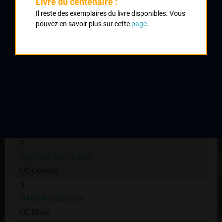
Livre du centenaire :
Il reste des exemplaires du livre disponibles. Vous
1
pouvez en savoir plus sur cette
page
.
DA COSTA Tony
VC Tulle
2
BARRY David
UC Corrèze
3
ANTUNES Philippe
VC Tulle
4
QUEILLE Jean Louis
UC Corrèze
5
GARCIA Sébastien
UC Brive