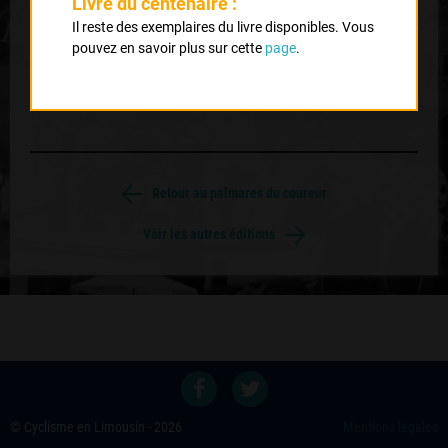
Livre du centenaire :
Il reste des exemplaires du livre disponibles. Vous
1
pouvez en savoir plus sur cette
page
.
RICHARDSON Georges
UCD Nord 87
Retour au palmares du coureur
Voir les autres éditions
© Cyclisme en Limousin - 2026
Mentions légales