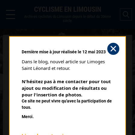
CYCLISME EN LIMOUSIN
Archives cyclistes du Limousin depuis le début du 20ème
siècle.
CRITÉRIUM DES 2 VALLÉES 1
Dernière mise à jour réalisée le 12 mai 2023
ÈRE ÉTAPE CLASSEMENT
Dans le blog, nouvel article sur Limoges 
RÉGIONAUX (04/04/1999)
Saint Léonard et retour.
Club organisateur :
UA La Rochefoucauld
N'hésitez pas à me contacter pour tout 
Catégorie :
SN SR
ajout ou modification de résultats ou 
Date :
04/04/1999
pour l'insertion de photos.
Ce site ne peut vivre qu'avec la participation de
Commentaire :
tous.
Critérium des 2 Vallées 1 ère étape Saint Claud
Merci.
Classement :