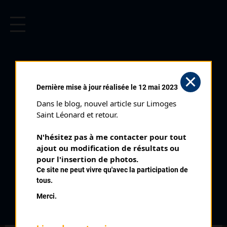
CYCLISME EN LIMOUSIN
Archives cyclistes du Limousin depuis le début du 20ème
siècle.
AYEN (05/09/1999)
Dernière mise à jour réalisée le 12 mai 2023
Club organisateur :
UC Brive
Dans le blog, nouvel article sur Limoges 
Distance :
80 km
Saint Léonard et retour.
Catégorie :
SR SD
N'hésitez pas à me contacter pour tout 
Date :
05/09/1999
ajout ou modification de résultats ou 
Commentaire :
pour l'insertion de photos.
Ce site ne peut vivre qu'avec la participation de
Ayen 40 tours
tous.
Classement :
Merci.