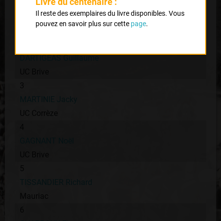
Livre du centenaire :
1
Il reste des exemplaires du livre disponibles. Vous
MAZET Julien
pouvez en savoir plus sur cette
page
.
Guidon Agenais
2
DARTIGEAS Guillaume
UC Brive
3
MARTINIE Jacky
UC Corrèze
4
GAGNANT Noël
UC Brive
5
TISSANDIER Richard
Mauriac
6