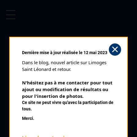
CYCLISME EN LIMOUSIN
Archives cyclistes du Limousin depuis le début du 20ème
siècle.
CYCLO CROSS DU PALAIS SUR
Dernière mise à jour réalisée le 12 mai 2023
VIENNE (05/12/1999)
Dans le blog, nouvel article sur Limoges 
Club organisateur :
CRCL
Saint Léonard et retour.
Distance :
50'
N'hésitez pas à me contacter pour tout 
Catégorie :
Seniors Espoirs
ajout ou modification de résultats ou 
Date :
05/12/1999
pour l'insertion de photos.
Ce site ne peut vivre qu'avec la participation de
Commentaire :
tous.
Cyclo Cross du Palais sur Vienne
Merci.
Nombre de partants :
37 partants