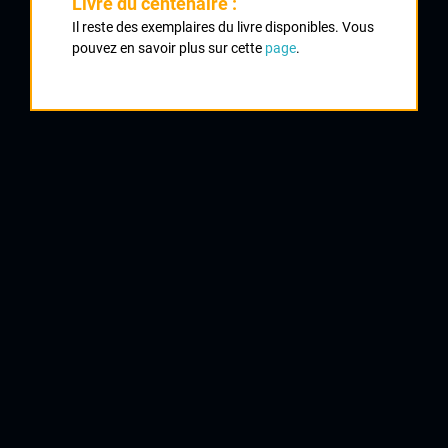
Livre du centenaire :
Classement :
Il reste des exemplaires du livre disponibles. Vous
pouvez en savoir plus sur cette
page
.
1
CHAREIX Fabien
UC Condat
2
DELUCHE Christophe
UVL
3
CHICAUD Christophe
Chateaumeillant
4
BRACHET Nicolas
CRCL
5
CHICAUD Hervé