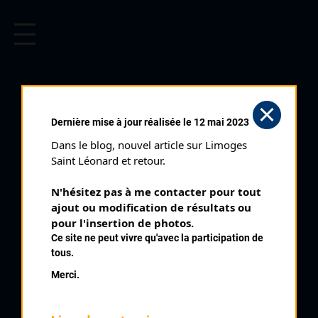
CYCLISME EN LIMOUSIN
Archives cyclistes du Limousin depuis le début du 20ème
siècle.
LA SOUTERRAINE (12/07/1999)
Dernière mise à jour réalisée le 12 mai 2023
Club organisateur :
VC La Souterraine
Dans le blog, nouvel article sur Limoges 
Distance :
74,8 km
Saint Léonard et retour.
Catégorie :
SN SR
N'hésitez pas à me contacter pour tout 
Date :
12/07/1999
ajout ou modification de résultats ou 
Commentaire :
pour l'insertion de photos.
Ce site ne peut vivre qu'avec la participation de
La Souterraine Prix de la Municipalité et des Commerçants 34
tous.
tours de 2,2 km
Merci.
Nombre de partants :
30 partants
Classement :