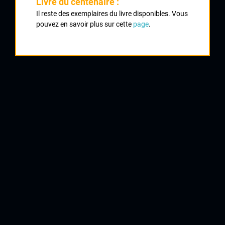
Livre du centenaire :
Il reste des exemplaires du livre disponibles. Vous
pouvez en savoir plus sur cette
page
.
1
BEAU Yves
UC Gueugnon
2
OUVRARD Olivier
Cycles Poitevin
3
KASZUBA Tomasz
Bon Encontre
4
LE CALVEZ Christophe
Chamalières
5
DARAGNES Eric