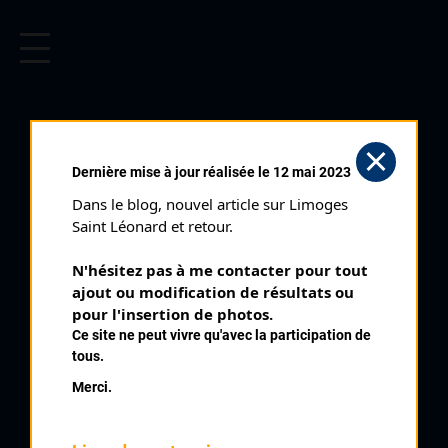
CYCLISME EN LIMOUSIN
Archives cyclistes du Limousin depuis le début du 20ème
siècle.
NOCTURNE
Dernière mise à jour réalisée le 12 mai 2023
D'AUBUSSON (17/07/1999)
Dans le blog, nouvel article sur Limoges 
Club organisateur :
VC Aubusson
Saint Léonard et retour.
Distance :
75 km
N'hésitez pas à me contacter pour tout 
Catégorie :
SN SR
ajout ou modification de résultats ou 
Date :
17/07/1999
pour l'insertion de photos.
Ce site ne peut vivre qu'avec la participation de
Commentaire :
tous.
Aubusson Nocturne 40 tours
Merci.
Nombre de partants :
35 partants
Temps du vainqueur :
2h 9'