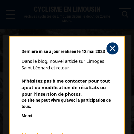
CYCLISME EN LIMOUSIN
Archives cyclistes du Limousin depuis le début du 20ème
siècle.
CHIRAC 3 ÈME ÉTAPE
Dernière mise à jour réalisée le 12 mai 2023
CLASSEMENT
Dans le blog, nouvel article sur Limoges 
RÉGIONAUX (06/09/1998)
Saint Léonard et retour.
Club organisateur :
UC Confolens
N'hésitez pas à me contacter pour tout 
Date :
06/09/1998
ajout ou modification de résultats ou 
Commentaire :
pour l'insertion de photos.
Ce site ne peut vivre qu'avec la participation de
Chirac 2 ème étape
tous.
Merci.
Classement :