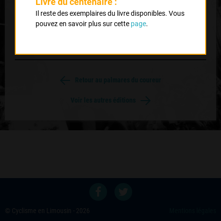
Livre du centenaire :
2
Il reste des exemplaires du livre disponibles. Vous
RICHARDSON Georges
pouvez en savoir plus sur cette
page
.
CS Bellac
Retour au palmares du coureur
Voir les autres éditions
© Cyclisme en Limousin - 2026
Mentions légales