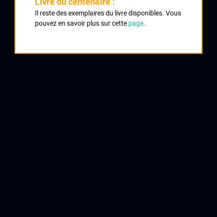
Livre du centenaire :
Classement :
Il reste des exemplaires du livre disponibles. Vous
pouvez en savoir plus sur cette
page
.
1
GOISET Olivier
VC Gouzon
2
REBEYRAT Jean François
CRCL
3
GAGNANT Noël
UC Brive
4
NICON Fabrice
Auzances
5
CYBULA Manuel