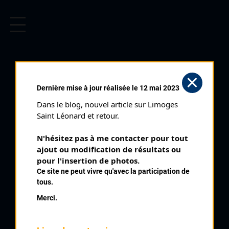
CYCLISME EN LIMOUSIN
Archives cyclistes du Limousin depuis le début du 20ème
siècle.
SAINT LÉONARD DE NOBLAT
Dernière mise à jour réalisée le 12 mai 2023
CITÉ DU BREUIL (08/08/1998)
Dans le blog, nouvel article sur Limoges 
Club organisateur :
Saint Denis Union Sport
Saint Léonard et retour.
Distance :
72 km
N'hésitez pas à me contacter pour tout 
Catégorie :
SR SD
ajout ou modification de résultats ou 
Date :
08/08/1998
pour l'insertion de photos.
Ce site ne peut vivre qu'avec la participation de
Commentaire :
tous.
Saint Léonard de Noblat Cité du Breuil 45 tours de 1,6 km
Merci.
Nombre de partants :
35 partants