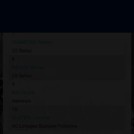
UC Guerchoise
6
HARWOOD Brett
CS Bellac
7
CRAWFORD Robert
CS Bellac
8
BIDAUD Michel
CS Bellac
9
BAU André
Nemours
10
CHATEAU Jérome
AC Limoges Bussière Poitevine