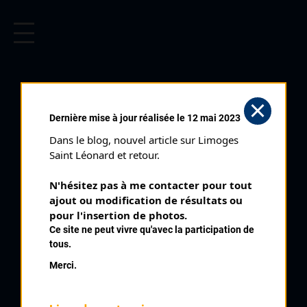
CYCLISME EN LIMOUSIN
Archives cyclistes du Limousin depuis le début du 20ème
siècle.
LAFAT (19/07/1998)
Dernière mise à jour réalisée le 12 mai 2023
Club organisateur :
ANC Dun
Dans le blog, nouvel article sur Limoges 
Distance :
82 km
Saint Léonard et retour.
Catégorie :
SR SD
N'hésitez pas à me contacter pour tout 
Date :
19/07/1998
ajout ou modification de résultats ou 
Commentaire :
pour l'insertion de photos.
Ce site ne peut vivre qu'avec la participation de
Lafat Trophée du Pays Dunois 17 tours de 4,8 km par Maison
tous.
Aillaud La Petite Guerche
Merci.
Nombre de partants :
40 partants
Classement :