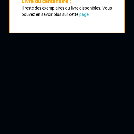
Livre du centenaire :
Il reste des exemplaires du livre disponibles. Vous
pouvez en savoir plus sur cette
page
.
1
DALTON James
CS Bellac
2
RICHARDSON Georges
CS Bellac
3
LAFRANGE Frédéric
CRCL
4
BREEDON Chris
CS Bellac
5
FELIX Johan