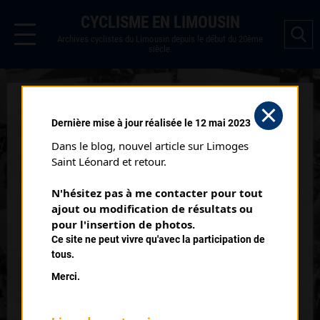
CYCLISME EN LIMOUSIN
Archives cyclistes du Limousin depuis le début du 20ème
siècle.
LOREUX (29/06/1997)
Dernière mise à jour réalisée le 12 mai 2023
Date :
29/06/1997
Dans le blog, nouvel article sur Limoges 
Commentaire :
Saint Léonard et retour.
Loreux (41)
N'hésitez pas à me contacter pour tout 
ajout ou modification de résultats ou 
Classement :
pour l'insertion de photos.
Ce site ne peut vivre qu'avec la participation de
tous.
9
GERBAUD Laurent
Merci.
VC Gouzon