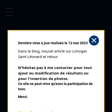
CYCLISME EN LIMOUSIN
Archives cyclistes du Limousin depuis le début du 20ème
siècle.
CHASSENEUIL DU
Dernière mise à jour réalisée le 12 mai 2023
POITOU (21/06/1997)
Dans le blog, nouvel article sur Limoges 
Club organisateur :
Cycles Poitevin
Saint Léonard et retour.
Catégorie :
SR SD
N'hésitez pas à me contacter pour tout 
Date :
21/06/1997
ajout ou modification de résultats ou 
Commentaire :
pour l'insertion de photos.
Ce site ne peut vivre qu'avec la participation de
Chasseneuil du Poitou
tous.
Merci.
Classement :