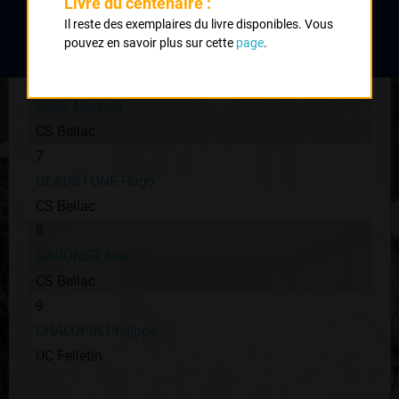
Livre du centenaire :
3
Il reste des exemplaires du livre disponibles. Vous
LEVEQUE Laurent
pouvez en savoir plus sur cette
page
.
UC Condat
4
SIMS Mickaël
CS Bellac
7
GLADSTONE Hugo
CS Bellac
8
GARDNER Alex
CS Bellac
9
CHALOPIN Philippe
UC Felletin