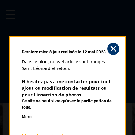
CYCLISME EN LIMOUSIN
Archives cyclistes du Limousin depuis le début du 20ème
siècle.
CYCLO CROSS DE SAINT YRIEIX
Dernière mise à jour réalisée le 12 mai 2023
LA PERCHE
Dans le blog, nouvel article sur Limoges 
JUNIORS (07/12/1997)
Saint Léonard et retour.
Club organisateur :
VC Arédien
N'hésitez pas à me contacter pour tout 
Catégorie :
Juniors
ajout ou modification de résultats ou 
Date :
07/12/1997
pour l'insertion de photos.
Ce site ne peut vivre qu'avec la participation de
Commentaire :
tous.
Cyclo Cross de Saint Yrieix La Perche Plan d'eau d'Arfeuille
Merci.
Nombre de partants :
8 partants