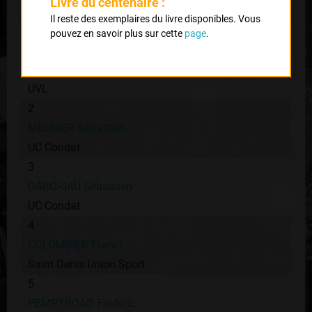
Livre du centenaire :
Classement :
Il reste des exemplaires du livre disponibles. Vous
pouvez en savoir plus sur cette
page
.
1
MEDEREL Maxime
UVL
2
MEUNIER Sébastien
UC Condat
3
GABORIAU Sébastien
UC Condat
4
COLOMBIER Franck
Saint Denis Union Sport
5
PEMPTROAD Frédéric