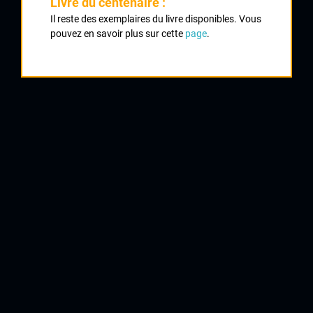
Livre du centenaire :
Classement :
Il reste des exemplaires du livre disponibles. Vous
pouvez en savoir plus sur cette
page
.
1
MORANGE Jean François
AC Uzerche
2
SIMS Mickaël
CS Bellac
3
TOUPENET Stéphane
UVL
4
SAUDRAY Francis
AC Rilhac Rancon
5