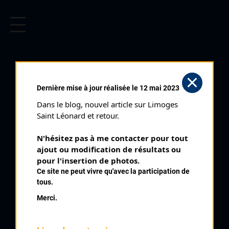
CYCLISME EN LIMOUSIN
Archives cyclistes du Limousin depuis le début du 20ème
siècle.
LE PALAIS SUR
Dernière mise à jour réalisée le 12 mai 2023
VIENNE (06/09/1997)
Dans le blog, nouvel article sur Limoges 
Club organisateur :
UVL
Saint Léonard et retour.
Distance :
74 km
N'hésitez pas à me contacter pour tout 
Catégorie :
SR
ajout ou modification de résultats ou 
Date :
06/09/1997
pour l'insertion de photos.
Ce site ne peut vivre qu'avec la participation de
Commentaire :
tous.
Le Palais sur Vienne 5 tours par le Petit Tourmalet + 15 tours
Merci.
au Centre Ville
Nombre de partants :
30 partants