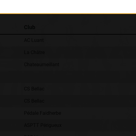
Classement :
Club
AC Luant
La Châtre
Chateaumeillant
CS Bellac
CS Bellac
Pédale Faidherbe
ASPTT Périgueux