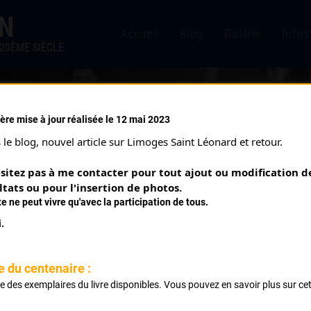
IN
Accueil
Blog
Galerie
Infos
20ÈME SIÈCLE.
ère mise à jour réalisée le 12 mai 2023
97)
le blog, nouvel article sur Limoges Saint Léonard et retour.
sitez pas à me contacter pour tout ajout ou modification de
ltats ou pour l'insertion de photos.
te ne peut vivre qu'avec la participation de tous.
.
e du centenaire :
ste des exemplaires du livre disponibles. Vous pouvez en savoir plus sur ce
 tours
.