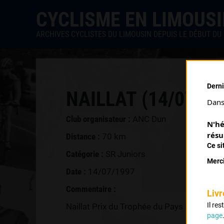
CYCLISME EN LIMOUS
ARCHIVES CYCLISTES DU LIMOUSIN DEPUIS LE DÉBUT DU 
Derni
NAILLAT (14/07/19
Dans 
Club organisateur :
ANC Dun
N'hé
résu
Distance :
70 km
Ce si
Catégorie :
SR Juniors
Merci
Date :
14/07/1997
Commentaire :
Livr
Il re
Naillat Prix du Trophée du Pays Dunois 18
page