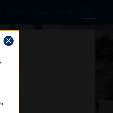
Les livres
Contact
Sites amis
 
tte