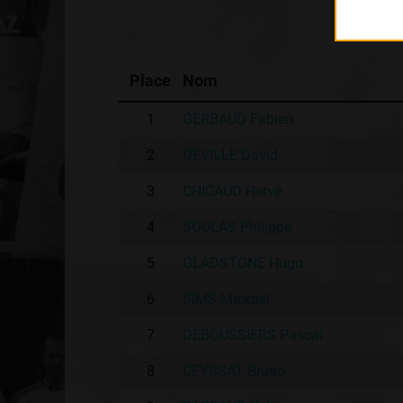
Place
Nom
1
GERBAUD Fabien
2
DEVILLE David
3
CHICAUD Hervé
4
SOULAS Philippe
5
GLADSTONE Hugo
6
SIMS Mickaël
7
DEBOUSSIERS Pascal
8
CEYSSAT Bruno