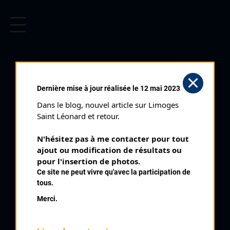
CYCLISME EN LIMOUSIN
Archives cyclistes du Limousin depuis le début du 20ème
siècle.
SAINT SULPICE LE
Dernière mise à jour réalisée le 12 mai 2023
DUNOIS (15/08/1997)
Dans le blog, nouvel article sur Limoges 
Club organisateur :
ANC Dun
Saint Léonard et retour.
Distance :
85 km
N'hésitez pas à me contacter pour tout 
Catégorie :
SN SR
ajout ou modification de résultats ou 
Date :
15/08/1997
pour l'insertion de photos.
Ce site ne peut vivre qu'avec la participation de
Commentaire :
tous.
Saint Sulpice Le Dunois 5 ème Prix Desfougères Semi Nocturne
Merci.
25 tours