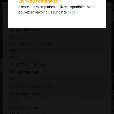
Classement :
Livre du centenaire :
Il reste des exemplaires du livre disponibles. Vous
pouvez en savoir plus sur cette
page
.
1
DOUHET François
23 La Creuse UC F
2
BALLEREAU Jean Marie
UVL
3
CHABENAT Fabrice
UC Chateauroux
4
COMMERGNAT Michel
23 La Creuse UC F
5
GAGALA Adrian