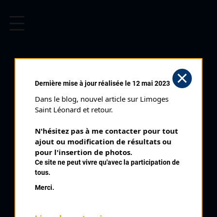
CYCLISME EN LIMOUSIN
Archives cyclistes du Limousin depuis le début du 20ème
siècle.
LIMOGES NOCTURNE DU
Dernière mise à jour réalisée le 12 mai 2023
CENTRE VILLE (02/07/1997)
Dans le blog, nouvel article sur Limoges 
Club organisateur :
CRCL
Saint Léonard et retour.
Distance :
85,5 km
N'hésitez pas à me contacter pour tout 
Catégorie :
E2 SN
ajout ou modification de résultats ou 
Date :
02/07/1997
pour l'insertion de photos.
Ce site ne peut vivre qu'avec la participation de
Commentaire :
tous.
Limoges Nocturne du Centre Ville Av de La Libération Rue
Merci.
François Chénieux Av Garibaldi 45 tours de 1,9 km
Classe :
Nationale