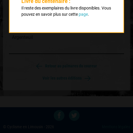
Livre du centenaire :
Classement :
Il reste des exemplaires du livre disponibles. Vous
pouvez en savoir plus sur cette
page
.
1
AUGER Jérome
Argenteuil
Retour au palmares du coureur
Voir les autres éditions
© Cyclisme en Limousin - 2026
Mentions légales