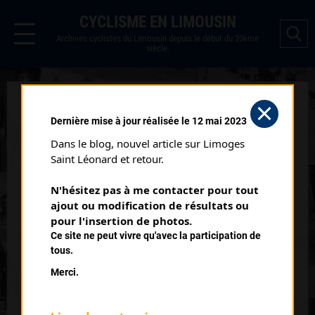
CYCLISME EN LIMOUSIN
Archives cyclistes du Limousin depuis le début du 20ème
siècle.
TULLE PRIX DE LA LIBÉRATION
Dernière mise à jour réalisée le 12 mai 2023
CLASSEMENT SR (16/08/1997)
Dans le blog, nouvel article sur Limoges 
Club organisateur :
UC Corrèze
Saint Léonard et retour.
Distance :
85 km
N'hésitez pas à me contacter pour tout 
Catégorie :
SN SR
ajout ou modification de résultats ou 
Date :
16/08/1997
pour l'insertion de photos.
Ce site ne peut vivre qu'avec la participation de
Commentaire :
tous.
Tulle 14 ème Prix de la Libération Nocturne 50 tours de 1,7 km
Merci.
Nombre de partants :
23 partants