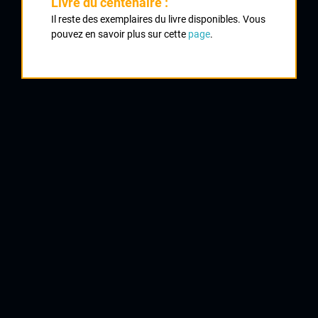
Livre du centenaire :
Il reste des exemplaires du livre disponibles. Vous
1
pouvez en savoir plus sur cette
page
.
ALMANSA Julien
Blagnac
2
BRULON David
CRCL
3
GUICHARDET Laurent
GSC Blagnac
4
CHAREIX Fabien
UC Condat
5
CRON David
St Florent