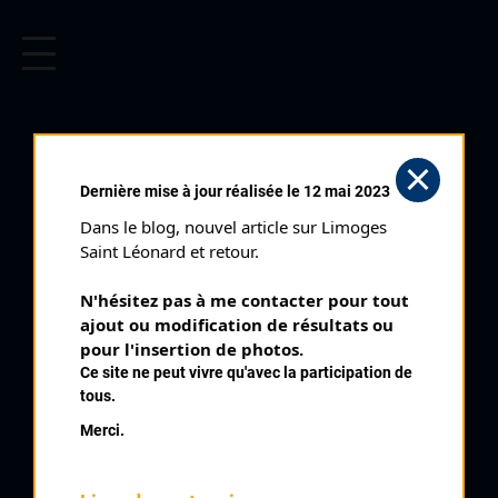
CYCLISME EN LIMOUSIN
Archives cyclistes du Limousin depuis le début du 20ème
siècle.
CYCLO CROSS DE
Dernière mise à jour réalisée le 12 mai 2023
CHATEAUNEUF LA
Dans le blog, nouvel article sur Limoges 
FORÊT (16/11/1997)
Saint Léonard et retour.
Club organisateur :
Saint DEnis Union Sport
N'hésitez pas à me contacter pour tout 
Catégorie :
Toutes
ajout ou modification de résultats ou 
Date :
16/11/1997
pour l'insertion de photos.
Ce site ne peut vivre qu'avec la participation de
Commentaire :
tous.
Cyclo Cross de Chateauneuf La Forêt
Merci.
Classement :