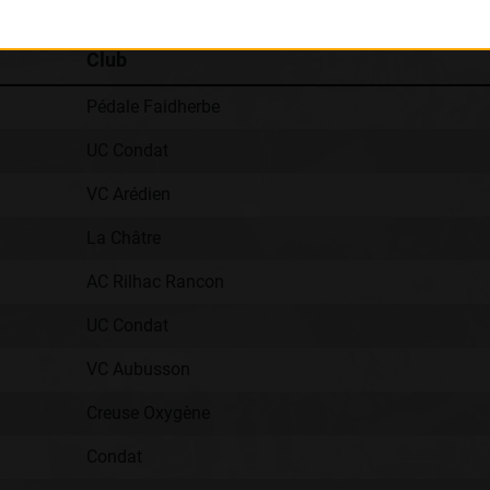
Club
Pédale Faidherbe
UC Condat
VC Arédien
La Châtre
AC Rilhac Rancon
UC Condat
VC Aubusson
Creuse Oxygène
Condat