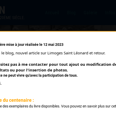
IN
Accueil
Blog
Galerie
Infos
20ÈME SIÈCLE.
ère mise à jour réalisée le 12 mai 2023
UÉRET JUNIORS (09/11/199
le blog, nouvel article sur Limoges Saint Léonard et retour.
sitez pas à me contacter pour tout ajout ou modification de
ltats ou pour l'insertion de photos.
te ne peut vivre qu'avec la participation de tous.
.
e du centenaire :
ste des exemplaires du livre disponibles. Vous pouvez en savoir plus sur ce
Classement :
.