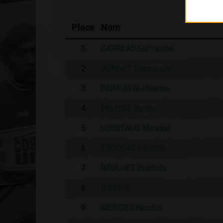
Place
Nom
1
CARREAU Guillaume
2
BONNET Emmanuel
3
PARAUD Guillaume
4
PALISSE Virgile
5
LOUSTAUD Mickael
6
TROUBAT Laurent
7
BRULHET Baptiste
8
BIARD S
9
MERCIER Nicolas