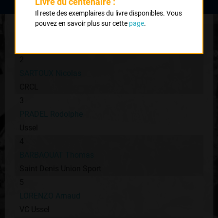
Livre du centenaire :
Il reste des exemplaires du livre disponibles. Vous
1
pouvez en savoir plus sur cette
page
.
MEDEREL Maxime
UVL
2
SARTOUX Nicolas
CRCL
3
PRADEL Rodolphe
Ussel
4
BARBAOUAT Thomas
Saint Denis Union Sport
5
LORENZO Arnaud
VC Ussel