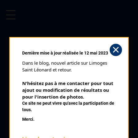
CYCLISME EN LIMOUSIN
Archives cyclistes du Limousin depuis le début du 20ème
siècle.
SAINT JULIEN LE PETIT
Dernière mise à jour réalisée le 12 mai 2023
CADETS (08/05/1996)
Dans le blog, nouvel article sur Limoges 
Club organisateur :
Saint DEnis Union Sport
Saint Léonard et retour.
Distance :
46,2 km
N'hésitez pas à me contacter pour tout 
Catégorie :
Cadets Dames
ajout ou modification de résultats ou 
Date :
08/05/1996
pour l'insertion de photos.
Ce site ne peut vivre qu'avec la participation de
Commentaire :
tous.
Saint Julien Le Petit Cadets 14 tours
Merci.
Classement :