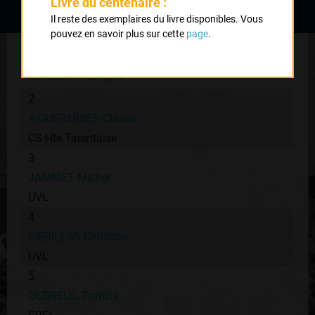
Livre du centenaire :
Classement :
Il reste des exemplaires du livre disponibles. Vous
pouvez en savoir plus sur cette
page
.
1
COQUERY François
2
AIGUEPARSES Claude
CS Hte Tarentaise
3
JAMMET Michel
UVL
4
PIERILLAS Christian
UVL
5
DUBREUIL Francis