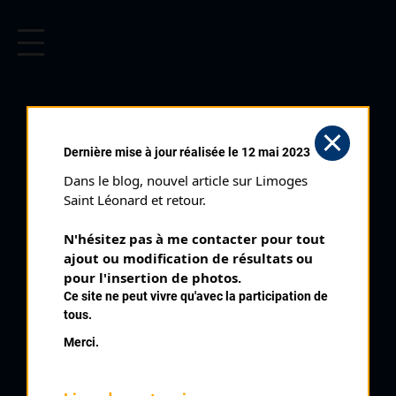
CYCLISME EN LIMOUSIN
Archives cyclistes du Limousin depuis le début du 20ème
siècle.
GUÉRET PRIX ROGER
Dernière mise à jour réalisée le 12 mai 2023
AUCLAIR (27/09/1970)
Dans le blog, nouvel article sur Limoges 
Club organisateur :
AC Creusoise
Saint Léonard et retour.
Catégorie :
Toutes
N'hésitez pas à me contacter pour tout 
Date :
27/09/1970
ajout ou modification de résultats ou 
Commentaire :
pour l'insertion de photos.
Ce site ne peut vivre qu'avec la participation de
22 ème Prix Roger Auclair Guéret Contre la montre Par Ste
tous.
Feyre La Saunière Ahun Moutier d'Ahun Le Pont de Busseau La
Grande Baleyte La Petite Baleyte Pionnat St Laurent
Merci.
Nombre de partants :
24 engagés