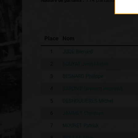
Nombre de partants :
114 partants
Place
Nom
1
JUDE Bernard
2
BOUYAT Jean Michel
3
BESNARD Philippe
4
BARONIE (prénom inconnu)
5
DESHOULIERES Michel
6
JAMMET Christian
7
MOURET Patrick
8
BRILLAT Alain