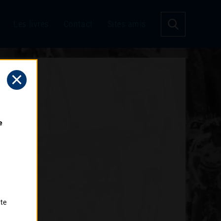
Les livres
Contact
Sites amis
 
tte