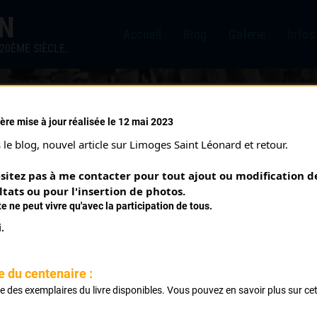
IN
Accueil
Blog
Galerie
Infos
20ÈME SIÈCLE.
ère mise à jour réalisée le 12 mai 2023
ANCE (19/03/1978)
le blog, nouvel article sur Limoges Saint Léonard et retour.
sitez pas à me contacter pour tout ajout ou modification de
ltats ou pour l'insertion de photos.
te ne peut vivre qu'avec la participation de tous.
.
e du centenaire :
ste des exemplaires du livre disponibles. Vous pouvez en savoir plus sur ce
.