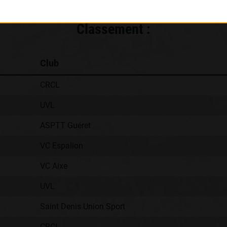
Classement :
Club
CRCL
UVL
ASPTT Guéret
VC Espalion
VC Aixe
UVL
Saint Denis Union Sport
CRCL