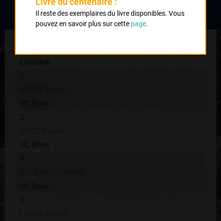
Livre du centenaire :
Classement :
Il reste des exemplaires du livre disponibles. Vous
pouvez en savoir plus sur cette
page
.
1
CONSTANTIN Francis
Libourne
2
BOYER Hervé
UC Brive
3
AVICE Daniel
UC Brive
4
SOULARUE Olivier
UC Brive
5
LABRO Didier