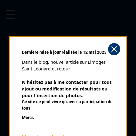
CYCLISME EN LIMOUSIN
Archives cyclistes du Limousin depuis le début du 20ème
siècle.
SEGONZAC
Dernière mise à jour réalisée le 12 mai 2023
CADETS (20/07/1975)
Dans le blog, nouvel article sur Limoges 
Club organisateur :
UC Brive
Saint Léonard et retour.
Distance :
42 kms
N'hésitez pas à me contacter pour tout 
Catégorie :
Cadets
ajout ou modification de résultats ou 
Date :
20/07/1975
pour l'insertion de photos.
Ce site ne peut vivre qu'avec la participation de
Commentaire :
tous.
Segonzac
Merci.
Nombre de partants :
22 partants