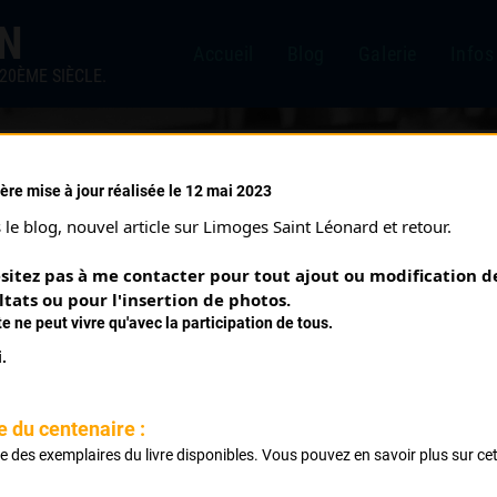
IN
Accueil
Blog
Galerie
Infos
20ÈME SIÈCLE.
ère mise à jour réalisée le 12 mai 2023
 DU CENTRE VILLE (29/06/
le blog, nouvel article sur Limoges Saint Léonard et retour.
sitez pas à me contacter pour tout ajout ou modification de
ltats ou pour l'insertion de photos.
te ne peut vivre qu'avec la participation de tous.
.
e du centenaire :
ste des exemplaires du livre disponibles. Vous pouvez en savoir plus sur ce
s de 1,9 km Av de La Libération Place Denis Dussoub Rue Fr
.