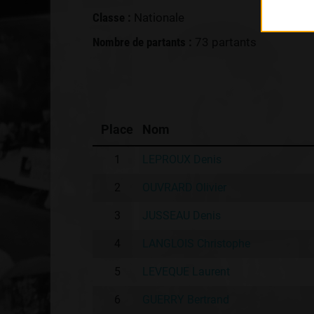
Classe :
Nationale
Nombre de partants :
73 partants
Place
Nom
1
LEPROUX Denis
2
OUVRARD Olivier
3
JUSSEAU Denis
4
LANGLOIS Christophe
5
LEVEQUE Laurent
6
GUERRY Bertrand