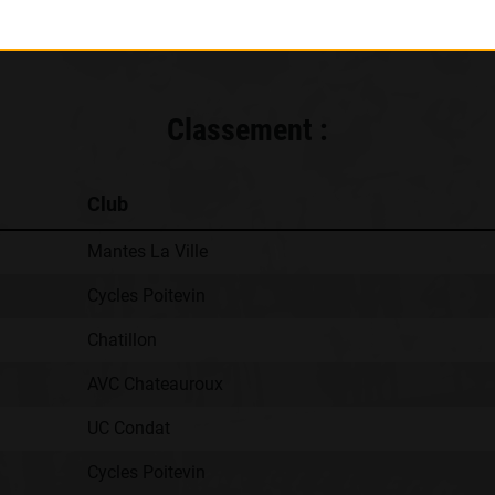
Classement :
Club
Mantes La Ville
Cycles Poitevin
Chatillon
AVC Chateauroux
UC Condat
Cycles Poitevin