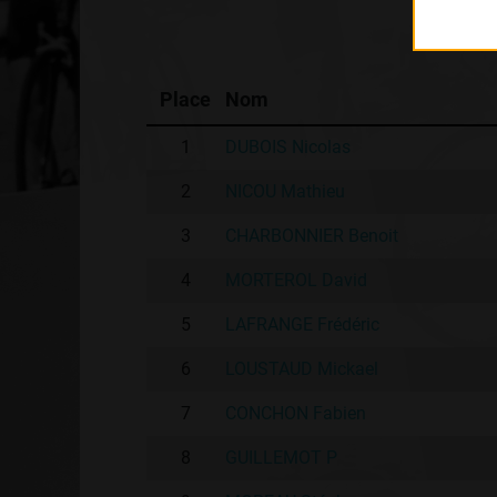
Place
Nom
1
DUBOIS Nicolas
2
NICOU Mathieu
3
CHARBONNIER Benoit
4
MORTEROL David
5
LAFRANGE Frédéric
6
LOUSTAUD Mickael
7
CONCHON Fabien
8
GUILLEMOT P