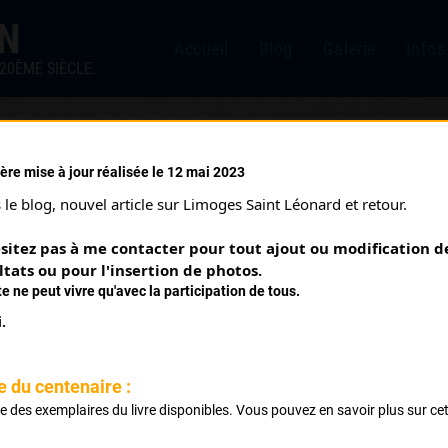
IN
Accueil
Blog
Galerie
Infos
20ÈME SIÈCLE.
ère mise à jour réalisée le 12 mai 2023
ADÉMIE CADETS (25/05/1
le blog, nouvel article sur Limoges Saint Léonard et retour.
sitez pas à me contacter pour tout ajout ou modification de
ltats ou pour l'insertion de photos.
te ne peut vivre qu'avec la participation de tous.
.
Forêt 6 tours
e du centenaire :
ste des exemplaires du livre disponibles. Vous pouvez en savoir plus sur ce
.