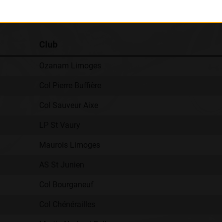
Classement :
Club
Ozanam Limoges
Col Pierre Buffière
Col Sauveur Aixe
LP St Vaury
Maurois Limoges
AS St Junien
Col Bourganeuf
Col Chénérailles