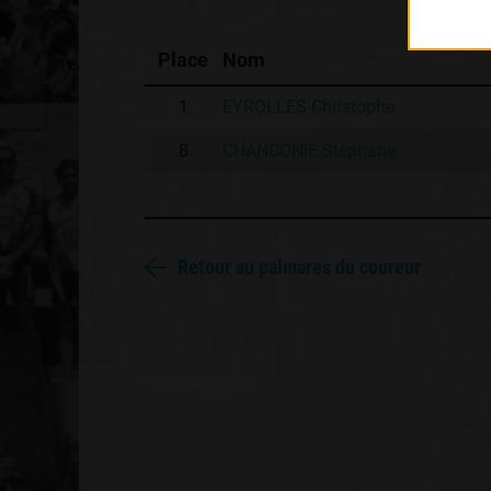
Place
Nom
1
EYROLLES Christophe
8
CHANCONIE Stéphane
Retour au palmares du coureur