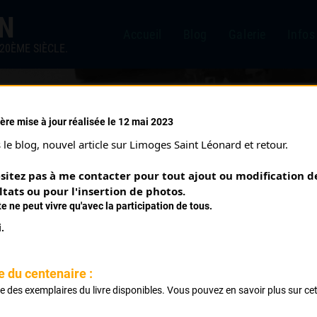
IN
Accueil
Blog
Galerie
Infos
20ÈME SIÈCLE.
ère mise à jour réalisée le 12 mai 2023
IMOU (17/07/1994)
le blog, nouvel article sur Limoges Saint Léonard et retour.
sitez pas à me contacter pour tout ajout ou modification de
ltats ou pour l'insertion de photos.
te ne peut vivre qu'avec la participation de tous.
.
e du centenaire :
ste des exemplaires du livre disponibles. Vous pouvez en savoir plus sur ce
Classement :
.