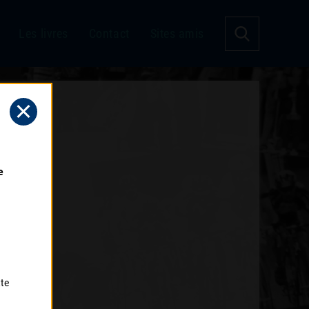
Les livres
Contact
Sites amis
 
tte