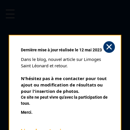
CYCLISME EN LIMOUSIN
Archives cyclistes du Limousin depuis le début du 20ème
siècle.
TOUR DU CANTON DE
Dernière mise à jour réalisée le 12 mai 2023
NEXON (12/06/1994)
Dans le blog, nouvel article sur Limoges 
Club organisateur :
CRCL
Saint Léonard et retour.
Distance :
59,6 km
N'hésitez pas à me contacter pour tout 
Catégorie :
Cadets Féminines
ajout ou modification de résultats ou 
Date :
12/06/1994
pour l'insertion de photos.
Ce site ne peut vivre qu'avec la participation de
Commentaire :
tous.
3 ème Tour du Canton de Nexon La Roche l'Abeille par
Merci.
Janailhac St Priest Ligoure puis 4 tours de circuit à La Roche
l'Abeille
Nombre de partants :
54 partants