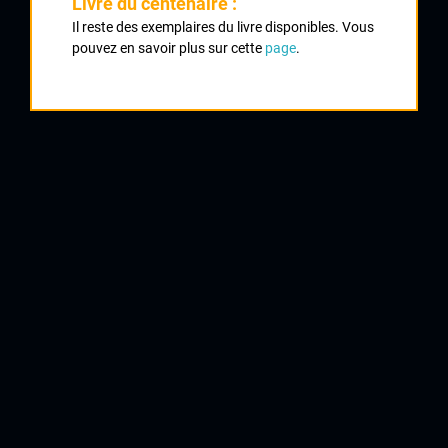
Livre du centenaire :
Il reste des exemplaires du livre disponibles. Vous
Classement :
pouvez en savoir plus sur cette
page
.
1
BASTIERE Cyril
Naintré
2
LE SOURNE Sébastien
Chatellerault
3
DUBOIS Nicolas
CRCL
5
CANARD Martial
UC Condat
6